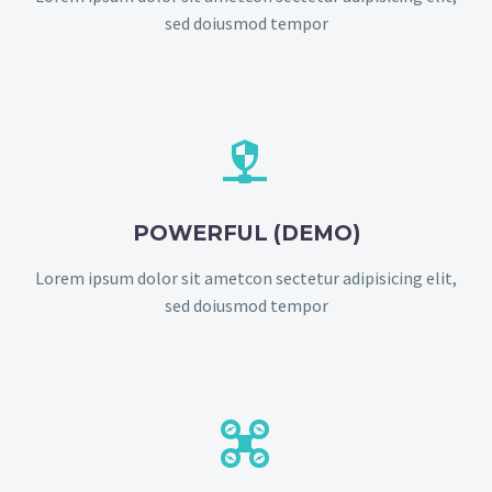
sed doiusmod tempor


POWERFUL (DEMO)
Lorem ipsum dolor sit ametcon sectetur adipisicing elit,
sed doiusmod tempor

