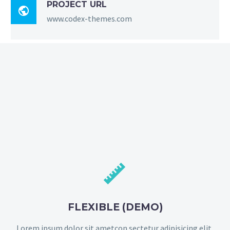
PROJECT URL

www.codex-themes.com


FLEXIBLE (DEMO)
Lorem ipsum dolor sit ametcon sectetur adipisicing elit,