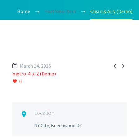
Home
Portfolio Item
Clean & Airy (Demo)


March 14, 2016
metro-4-x-2 (Demo)
0
Location

NY City, Beechwood Dr.