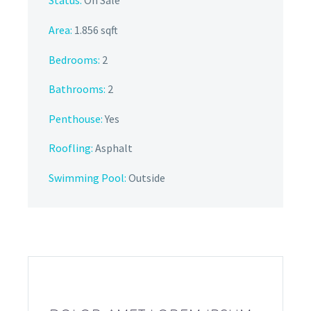
Status:
On Sale
Area:
1.856 sqft
Bedrooms:
2
Bathrooms
:
2
Penthouse:
Yes
Roofling:
Asphalt
Swimming Pool:
Outside