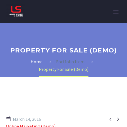
PROPERTY FOR SALE (DEMO)
Home
Portfolio Item
Property For Sale (Demo)


March 14, 2016
Online Marketing (Demo)