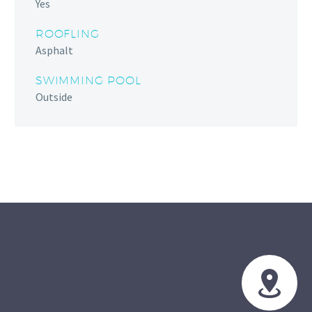
Yes
ROOFLING
Asphalt
SWIMMING POOL
Outside

