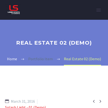
REAL ESTATE 02 (DEMO)
Home
Portfolio Item
Real Estate 02 (Demo)


March 31, 2016
Splash Light - 01 (Demo)