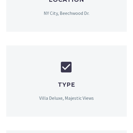
NY City, Beechwood Dr.


TYPE
Villa Deluxe, Majestic Views