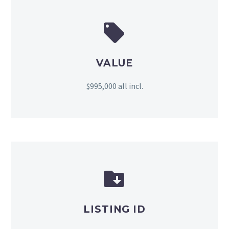


VALUE
$995,000 all incl.


LISTING ID