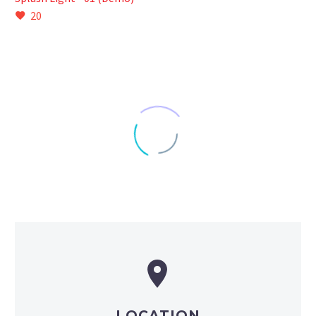
20


LOCATION