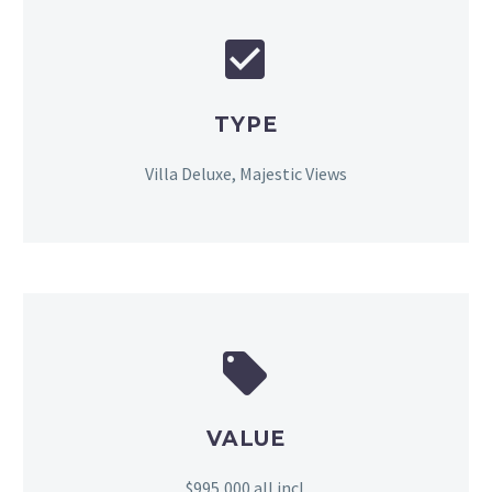


TYPE
Villa Deluxe, Majestic Views


VALUE
$995,000 all incl.