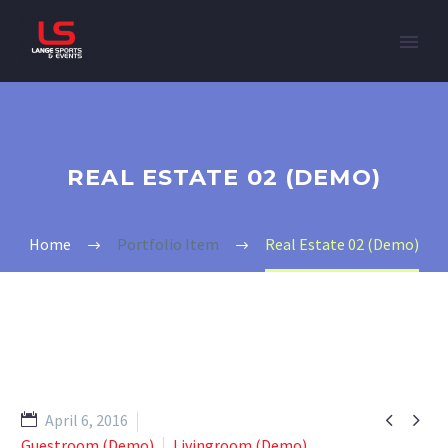
REAL ESTATE 02 (DEMO)
Home
Portfolio Item
Real Estate 02 (Demo)


April 6, 2016
Guestroom (Demo)
Livingroom (Demo)