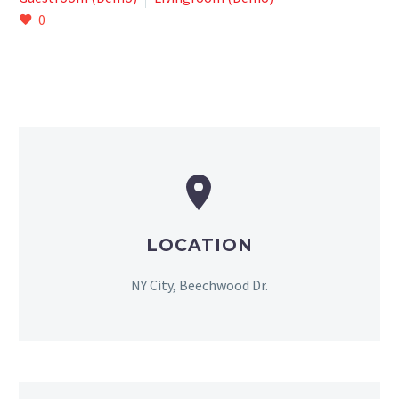
0


LOCATION
NY City, Beechwood Dr.