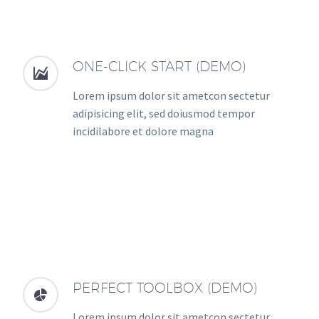
ONE-CLICK START (DEMO)


Lorem ipsum dolor sit ametcon sectetur
adipisicing elit, sed doiusmod tempor
incidilabore et dolore magna
PERFECT TOOLBOX (DEMO)


Lorem ipsum dolor sit ametcon sectetur