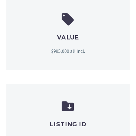


VALUE
$995,000 all incl.


LISTING ID