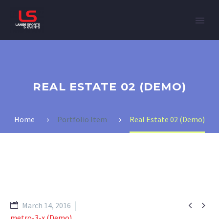
REAL ESTATE 02 (DEMO)
Home
Portfolio Item
Real Estate 02 (Demo)


March 14, 2016
metro-3-x (Demo)