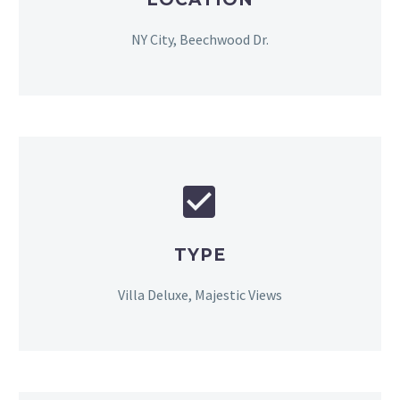
NY City, Beechwood Dr.


TYPE
Villa Deluxe, Majestic Views