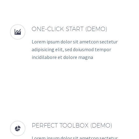
ONE-CLICK START (DEMO)


Lorem ipsum dolor sit ametcon sectetur
adipisicing elit, sed doiusmod tempor
incidilabore et dolore magna
PERFECT TOOLBOX (DEMO)


Lorem ipsum dolor sit ametcon sectetur