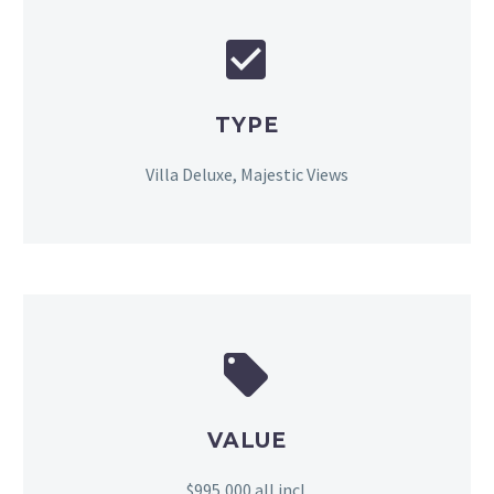


TYPE
Villa Deluxe, Majestic Views


VALUE
$995,000 all incl.