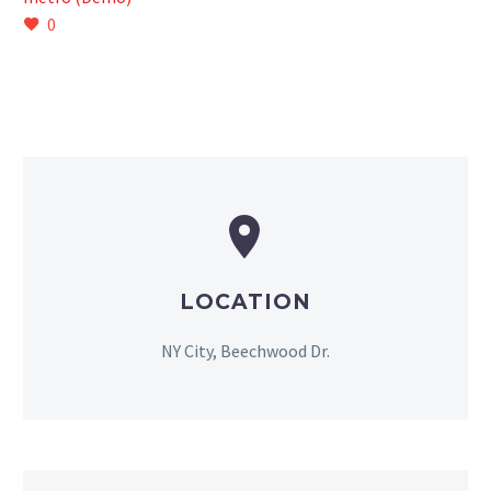
0


LOCATION
NY City, Beechwood Dr.