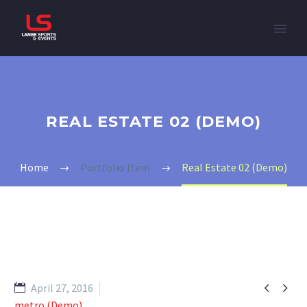
REAL ESTATE 02 (DEMO)
Home
Portfolio Item
Real Estate 02 (Demo)


April 27, 2016
metro (Demo)