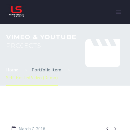


VIMEO & YOUTUBE
PROJECTS
Home
Portfolio Item
Self-Hosted Video (Demo)


March 7, 2016