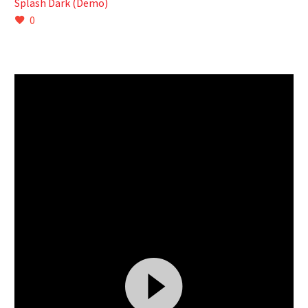
Splash Dark (Demo)
0
Video
Player