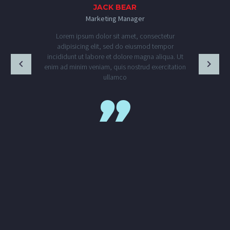
JACK BEAR
Marketing Manager
Lorem ipsum dolor sit amet, consectetur
adipisicing elit, sed do eiusmod tempor
incididunt ut labore et dolore magna aliqua. Ut
enim ad minim veniam, quis nostrud exercitation
ullamco