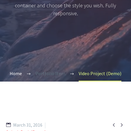
container and choose the style you wish. Fully
responsive.
Home
Portfolio Item
Video Project (Demo)


March 31, 2016