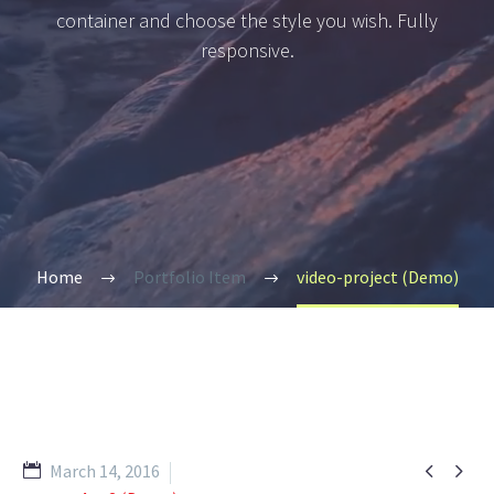
container and choose the style you wish. Fully
responsive.
Home
Portfolio Item
video-project (Demo)


March 14, 2016