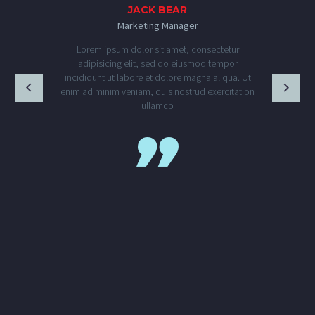
JACK BEAR
Marketing Manager
Lorem ipsum dolor sit amet, consectetur
adipisicing elit, sed do eiusmod tempor
incididunt ut labore et dolore magna aliqua. Ut
enim ad minim veniam, quis nostrud exercitation
ullamco