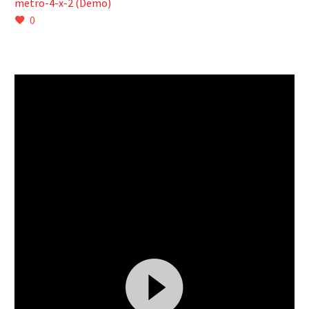
metro-4-x-2 (Demo)
0
Video
Player