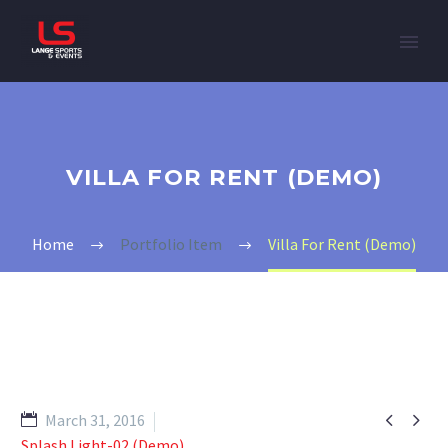
VILLA FOR RENT (DEMO)
Home
Portfolio Item
Villa For Rent (Demo)


March 31, 2016
Splash Light-02 (Demo)