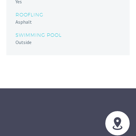
Yes
ROOFLING
Asphalt
SWIMMING POOL
Outside

