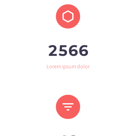


2
5
6
6
Lorem ipsum dolor

