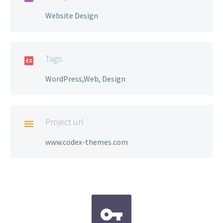
Website Design
Tags

WordPress,Web, Design
Project url

www.codex-themes.com

