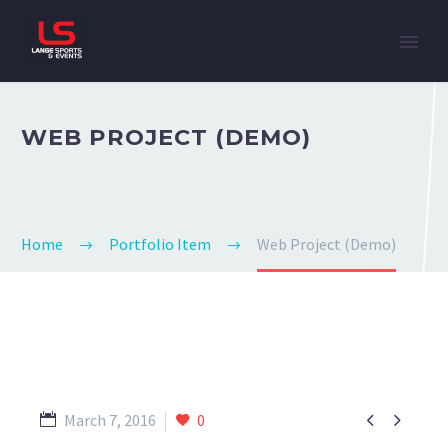
WEB PROJECT (DEMO)
Home
Portfolio Item
Web Project (Demo)


March 7, 2016
0