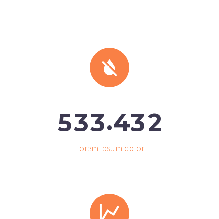


.
5
3
3
4
3
2
Lorem ipsum dolor

