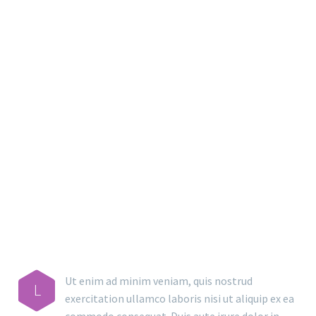
MAIN STEPS & RESULTS
Ut enim ad minim veniam, quis nostrud
L
exercitation ullamco laboris nisi ut aliquip ex ea
commodo consequat. Duis aute irure dolor in