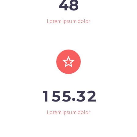
4
8
Lorem ipsum dolor


.
1
5
5
3
2
Lorem ipsum dolor