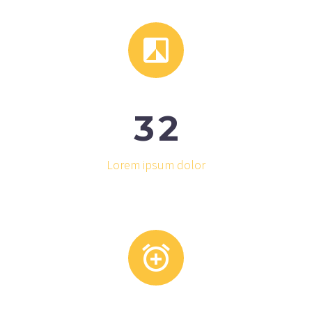


3
2
Lorem ipsum dolor

